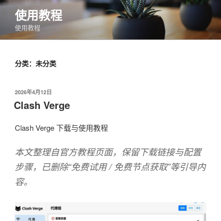
跳
使用教程
至
使用教程
内
容
分类：未分类
发
2026年4月12日
布
Clash Verge
于
Clash Verge 下载与使用教程
本文整理自官方教程页面，保留下载链接与配置
步骤，已删除“免费试用 / 免费节点获取”等引导内
容。